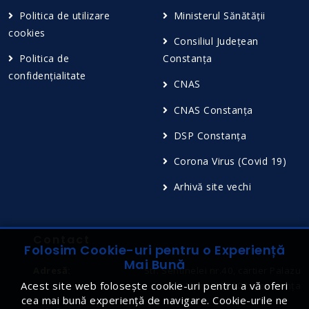
Politica de utilizare
Ministerul Sănătății
cookies
Consiliul Județean
Politica de
Constanța
confidențialitate
CNAS
CNAS Constanța
DSP Constanța
Corona Virus (Covid 19)
Arhivă site vechi
Contact
Folosim Cookie-uri pentru o Experiență
Mai Bună
Adresă:
Str. Sentinelei nr.40, cartier Palazu
Acest site web folosește cookie-uri pentru a vă oferi
Mare, 900002, Constanţa
cea mai bună experiență de navigare. Cookie-urile ne